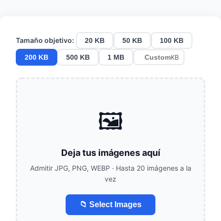
Tamaño objetivo:
20 KB
50 KB
100 KB
200 KB
500 KB
1 MB
KB
🖼️
Deja tus imágenes aquí
Admitir JPG, PNG, WEBP · Hasta 20 imágenes a la
vez
📁 Select Images