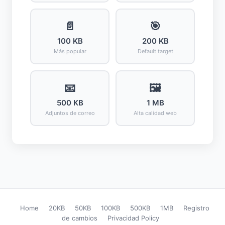
📄
🎯
100 KB
200 KB
Más popular
Default target
📧
🖼️
500 KB
1 MB
Adjuntos de correo
Alta calidad web
Home
20KB
50KB
100KB
500KB
1MB
Registro
de cambios
Privacidad Policy