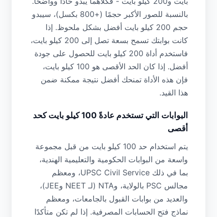
بايت و200 كيلو بايت - فكلاهما يبدو حادًا وواضحًا.
بالنسبة للصور الأكبر حجمًا (+800 بكسل)، سيبدو
حجم 200 كيلو بايت أفضل بشكل ملحوظ. إذا
كانت بوابتك تسمح بسعة تصل إلى 200 كيلو بايت،
فاستخدم أداة 200 كيلو بايت للحصول على جودة
أفضل. إذا كان الحد الأقصى هو 100 كيلو بايت،
فإن هذه الأداة تمنحك أفضل نتيجة ممكنة ضمن
هذا القيد.
البوابات التي تستخدم عادةً 100 كيلو بايت كحد
أقصى
يتم استخدام حد 100 كيلو بايت من قبل مجموعة
واسعة من البوابات الحكومية والتعليمية الهندية،
بما في ذلك UPSC Civil Service، ومعظم
مجالس PSC بالولاية، وNTA (لـ NEET وJEE)،
والعديد من بوابات القبول بالجامعات، ومعظم
نماذج فتح الحسابات المصرفية. إذا لم تكن متأكدًا