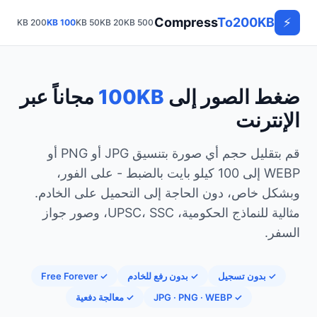
Compress
To200KB
⚡
200 KB
100 KB
50 KB
20 KB
500 KB
1 MB
ضغط الصور إلى
100KB
مجاناً عبر
الإنترنت
قم بتقليل حجم أي صورة بتنسيق JPG أو PNG أو
WEBP إلى 100 كيلو بايت بالضبط - على الفور،
وبشكل خاص، دون الحاجة إلى التحميل على الخادم.
مثالية للنماذج الحكومية، UPSC، SSC، وصور جواز
السفر.
✓ بدون تسجيل
✓ بدون رفع للخادم
✓ Free Forever
✓ JPG · PNG · WEBP
✓ معالجة دفعية