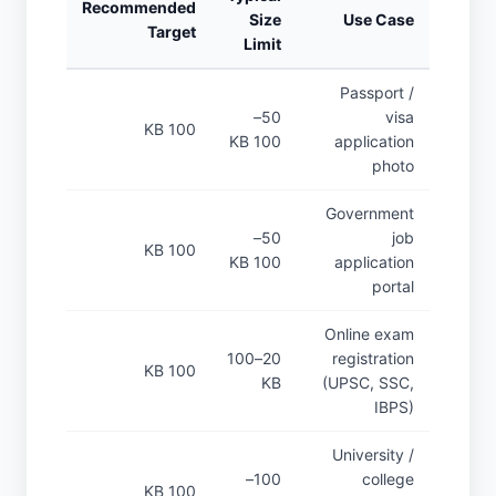
Recommended
Size
Use Case
Target
Limit
Passport /
50–
visa
100 KB
100 KB
application
photo
Government
50–
job
100 KB
100 KB
application
portal
Online exam
20–100
registration
100 KB
KB
(UPSC, SSC,
IBPS)
University /
100–
college
100 KB