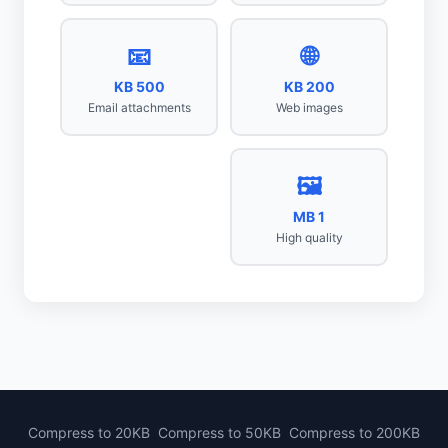
📧
🌐
500 KB
200 KB
Email attachments
Web images
🖼️
1 MB
High quality
Compress to 20KB
Compress to 50KB
Compress to 200KB