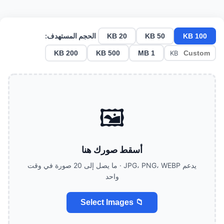
الحجم المستهدف:
20 KB
50 KB
100 KB
200 KB
500 KB
1 MB
KB
🖼️
أسقط صورك هنا
يدعم JPG، PNG، WEBP · ما يصل إلى 20 صورة في وقت
واحد
📁 Select Images