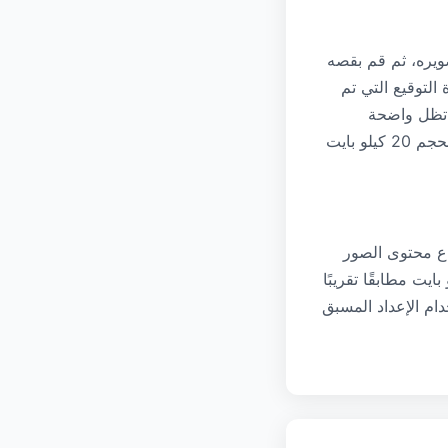
صويره، ثم قم بقصه
لتوقيع التي تم
لة شديدة بينما تظل واضحة
ومقروءة. قم بتحميل الصورة التي تم اقتصاصها إلى هذه الأداة باستخدام الإعداد المسبق بحجم 20 كيلو بايت
اع محتوى الصور
بة إلى JPEG. على عكس صورة الوجه، سيبدو التوقيع بحجم 20 كيلو بايت مطابقًا تقريبًا
دام الإعداد المسبق