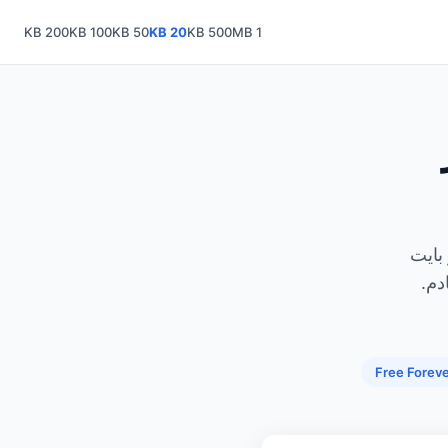
200 KB
100 KB
50 KB
20 KB
500 KB
1 MB
J أو PNG أو WEBP إلى 20 كيلو بايت
دم.