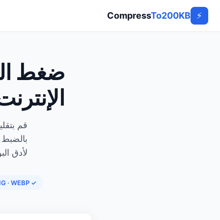
Compress
To200KB
⚡
ضغط ال
الإنترنت
بالضبط 
لأدق الب
✓ JPG · PNG · WEBP