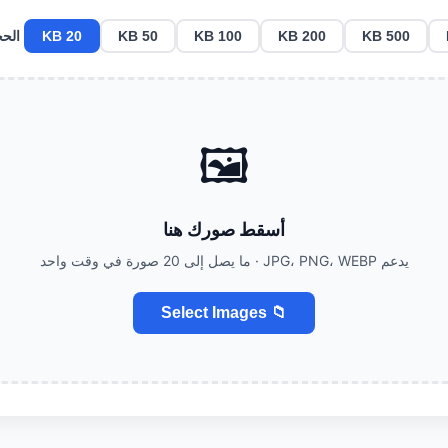
الح
20 KB
50 KB
100 KB
200 KB
500 KB
🖼️
أسقط صورك هنا
يدعم JPG، PNG، WEBP · ما يصل إلى 20 صورة في وقت واحد
📁 Select Images