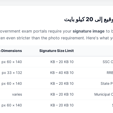
20 كيلو بايت
government exam portals require your
signature image
to 
ten even stricter than the photo requirement. Here's what 
e Dimensions
Signature Size Limit
140 × 60 px
10 KB – 20 KB
SSC C
132 × 33 px
10 KB – 40 KB
RRB
140 × 60 px
10 KB – 20 KB
State P
varies
10 KB – 20 KB
Municipal 
140 × 60 px
10 KB – 20 KB