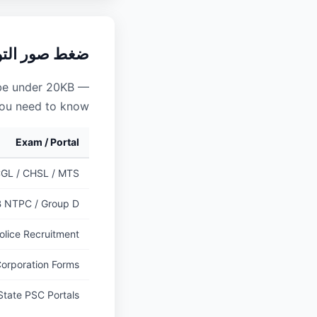
ضغط صور التوقيع إلى 
be under 20KB —
you need to know:
Exam / Portal
GL / CHSL / MTS
 NTPC / Group D
olice Recruitment
Corporation Forms
State PSC Portals