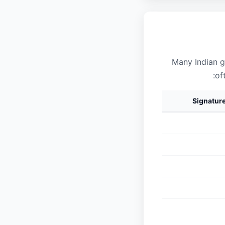
Many Indian 
of
Signatur