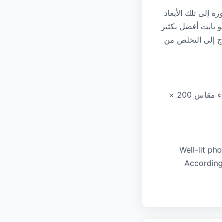
فقم بتغيير حجم الصورة إلى تلك الأبعاد
ميل إلى هذه الأداة. ستبدو صورة بحجم 200 × 230 بكسل بحجم 20 كيلو بايت أفضل بكثير
لأن الضاغط لا يحتاج إلى التخلص من
يتم ضغط الخلفيات العادية بكفاءة عالية بتنسيق JPEG. يمكن للصورة ذات الخلفية البيضاء مقاس 200 ×
Well-lit ph
Accordin