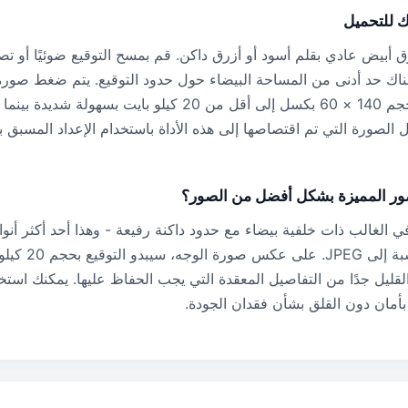
ك للتحميل
ق أبيض عادي بقلم أسود أو أزرق داكن. قم بمسح التوقيع ضوئيًا أو ت
اك حد أدنى من المساحة البيضاء حول حدود التوقيع. يتم ضغط صورة ا
اقتصاصها بإحكام بحجم 140 × 60 بكسل إلى أقل من 20 كيلو بايت بسهو
صور المميزة بشكل أفضل من الصور؟
ي الغالب ذات خلفية بيضاء مع حدود داكنة رفيعة - وهذا أحد أكثر أنو
القابلة للضغط بالنس
لقليل جدًا من التفاصيل المعقدة التي يجب الحفاظ عليها. يمكنك استخ