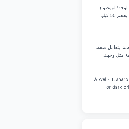
الوجه/الموضوع
فقط قبل التحميل. لوحة قماشية أصغر حجمًا تعني أنه يمكن الاحتفاظ بمزيد من التفاصيل بحجم 50 كيلو
حمة. يتعامل ضغط
A well-lit, shar
or dark or