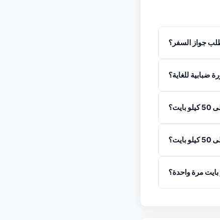
يت؟
يت؟