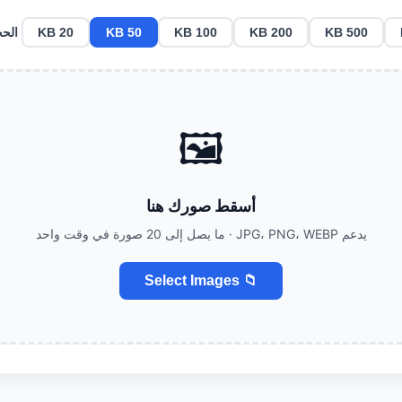
الح
20 KB
50 KB
100 KB
200 KB
500 KB
🖼️
أسقط صورك هنا
يدعم JPG، PNG، WEBP · ما يصل إلى 20 صورة في وقت واحد
📁 Select Images