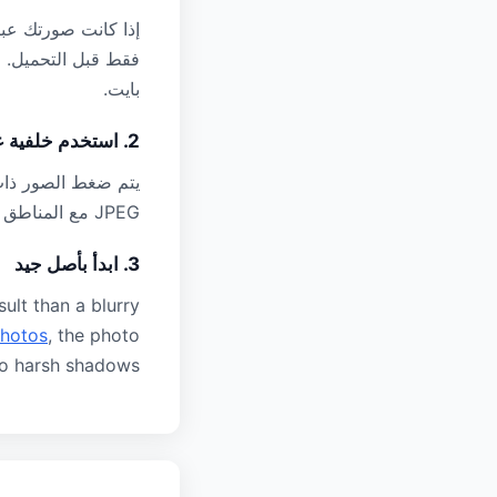
إذا كانت صورتك عب
بايت.
2. استخدم خلفية عادية
يتم ضغط الصور ذات 
JPEG مع المناطق الموحدة بكفاءة عالية، مما يترك المزيد من "الميزانية" للتفاصيل المهمة مثل وجهك.
3. ابدأ بأصل جيد
ult than a blurry
photos
, the photo
no harsh shadows.