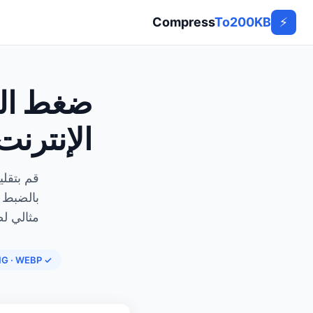
Compress
To200KB
⚡
ضغط ال
الإنترنت
بالضبط 
مثالي لص
✓ JPG · PNG · WEBP