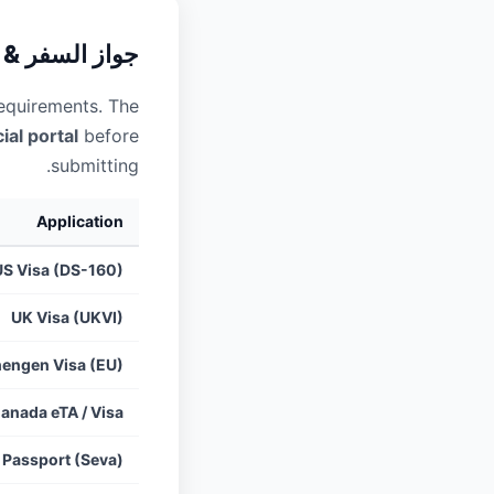
جواز السفر & 
requirements. The
ial portal
before
submitting.
Application
US Visa (DS-160)
UK Visa (UKVI)
engen Visa (EU)
anada eTA / Visa
 Passport (Seva)