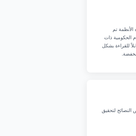
 يبلغ 50 كيلو بايت لأن هذه الأنظمة تم
م الحكومية ذات
JPE بحجم 50 كيلو بايت بدقة 600 × 600 بكسل قابلاً للقراءة بشكل
نخفضة.
20 كيلو بايت، لذا إليك بعض النصائح لتحقيق