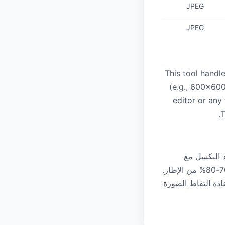
JPEG
JPEG
This tool handl
(e.g., 600×600
editor or any
T
يوعًا هي: (1) عدم تطابق أبعاد البكسل مع
المتطلبات، (2) الخلفية ليست بيضاء عادية، أو (3) الوجه غير متمركز أو يشغل أقل من 70-80% من الإطار.
ادة التقاط الصورة