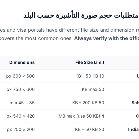
متطلبات حجم صورة التأشيرة حسب البلد
ies and visa portals have different file size and dimension 
 covers the most common ones.
Always verify with the offic
Dimensions
File Size Limit
600 × 600 px
10 KB – 50 KB
600 × 750 px
50 KB max
35 × 45 mm
50 KB – 200 KB
Sch
420 × 540 px
4 MB max (use 50 KB)
C
200 × 200 px
20 KB – 50 KB
India