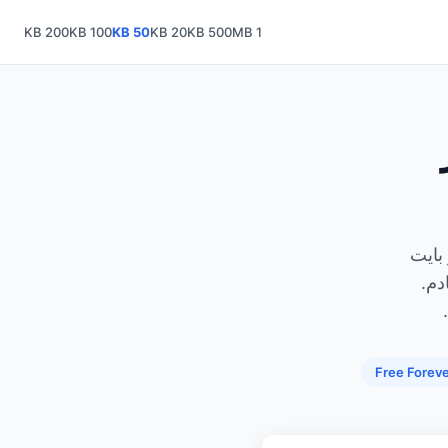
200 KB
100 KB
50 KB
20 KB
500 KB
1 MB
J أو PNG أو WEBP إلى 50 كيلو بايت
دم.